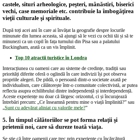
castele, situri arheologice, peşteri, mânăstiri, biserici
vechi, case memoriale etc. contribuie la
îmbogăţirea
vieţii culturale şi spirituale
.
După toți acei ani în care ai învățat la geografie despre locurile
minunate din lumea aceasta, să ajungi să le vezi cu ochii tăi și să te
minunezi ca un copil în fața turnului din Pisa sau a palatului
Buckingham, arată ca un vis împlinit.
Top 10 atractii turistice în Londra
Interacțiunea cu oameni care au sisteme de credințe, tradiții sau
priorități diferite oferă o oglindă în care indivizii își pot observa
propriile alegeri. De pildă, o persoană dintr-o societate axată pe
individualism, care călătorește într-o comunitate colectivistă, ar putea
reflecta asupra echilibrului dintre independență și interdependență.
Aceste experiențe nu doar că lărgesc orizontul, ci și încurajează
întrebări precum: „Ce înseamnă pentru mine o viață împlinită?” sau
„
Sunt cu adevărat aliniat cu valorile mele?
”
5.
În timpul călătoriilor se pot forma relaţii şi
prietenii noi
, care să dureze toată viaţa.
Se ştie că între oamenii care trec prin experienţe cu încărcătură