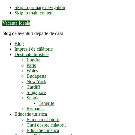
Skip to primary navigation
Skip to main content
Vacanta Ideala
blog de aventuri departe de casa
Blog
Impresii de călătorie
Destinatii turistice
Londra
Paris
Wales
Budapesta
New York
Cardiff
Singapore
Spania
Tenerife
Romania
Educatie turistica
Filme cu călătorii
Carti despre calatorii
Educatie turistica