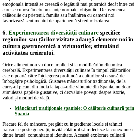
emoţională intensă se creează o legătură mai puternică decât între cei
care se cunosc în circumstanţe normale, obişnuite. De asemenea,
călătoriile cu prietenii, familia sau întâlnirea cu oameni noi
favorizează sentimentul de apartenență și reduc izolarea.
6.
Experimentarea diversității culinare
specifice
regiunilor sau ţărilor vizitate adaugă elemente noi în
cultura gastronomică a vizitatorilor, stimulând
activitatea creierului.
Orice aliment nou va duce implicit şi la modificări în dinamica
cerebrală. Experimentarea diversității culinare în timpul călătoriilor
este o poartă către înțelegerea profundă a culturilor și o sursă de
îmbogățire psihologică. Gustarea mâncărurilor tradiționale, de la
curry-ul picant din India la tapas-urile vibrante din Spania, nu doar
stimulează papilele gustative, ci dezvăluie povești despre istorie,
valori și moduri de viață.
Mâncăruri tradiționale spaniole: O călătorie culinară prin
Spania
Fiecare fel de mâncare, pregătit cu ingrediente locale și tehnici
transmise peste generații, invită călătorul să reflecteze la conexiunea
dintre hrană, comunitate și identitate. Această explorare culinară