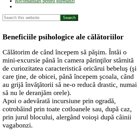
Recomandări pentru gurmanzi
Show
Search
Search
this
Hide
website
Search
Beneficiile psihologice ale călătoriilor
Călătorim de când începem să păşim. Întâi o
mini-excursie până în camera părinţilor stârnită
de curiozitatea caracteristică oricărui bebeluş (şi
care ţine, de obicei, până începem şcoala, când
au grijă învăţătorii să ne-o reducă drastic, numai
să nu le deranjăm orele).
Apoi o adevărată incursiune prin ogradă,
cotrobăind prin toate cotloanele sau, după caz,
prin jurul blocului, alergând voioşi după câinii
vagabonzi.