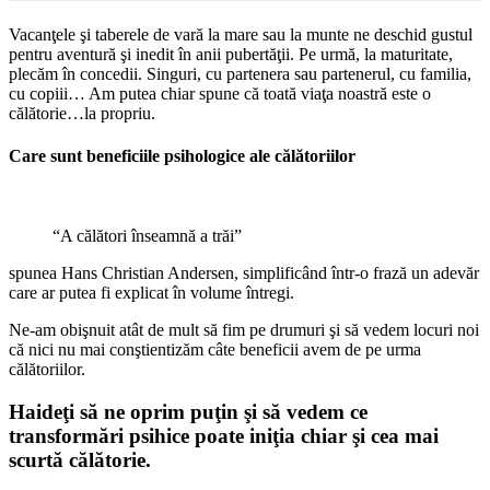
Vacanţele şi taberele de vară la mare sau la munte ne deschid gustul
pentru aventură şi inedit în anii pubertăţii. Pe urmă, la maturitate,
plecăm în concedii. Singuri, cu partenera sau partenerul, cu familia,
cu copiii… Am putea chiar spune că toată viaţa noastră este o
călătorie…la propriu.
Care sunt beneficiile psihologice ale călătoriilor
“A călători înseamnă a trăi”
spunea Hans Christian Andersen, simplificând într-o frază un adevăr
care ar putea fi explicat în volume întregi.
Ne-am obişnuit atât de mult să fim pe drumuri şi să vedem locuri noi
că nici nu mai conştientizăm câte beneficii avem de pe urma
călătoriilor.
Haideţi să ne oprim puţin şi să vedem ce
transformări psihice poate iniţia chiar şi cea mai
scurtă călătorie.