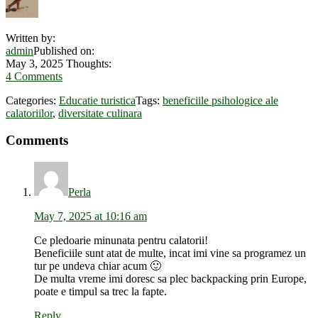
Written by:
admin
Published on:
May 3, 2025
Thoughts:
4 Comments
Categories:
Educatie turistica
Tags:
beneficiile psihologice ale
calatoriilor
,
diversitate culinara
Reader
Comments
Interactions
Perla
May 7, 2025 at 10:16 am
Ce pledoarie minunata pentru calatorii!
Beneficiile sunt atat de multe, incat imi vine sa programez un
tur pe undeva chiar acum 🙂
De multa vreme imi doresc sa plec backpacking prin Europe,
poate e timpul sa trec la fapte.
Reply