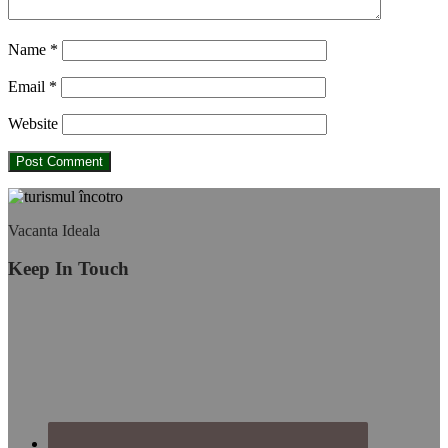
Name
*
Email
*
Website
Footer
Vacanta Ideala
Keep In Touch