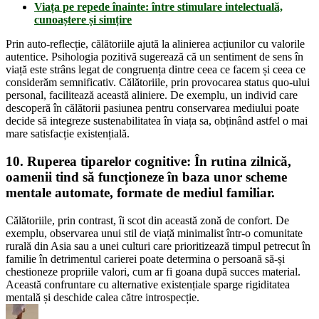
Viața pe repede înainte: între stimulare intelectuală,
cunoaștere și simțire
Prin auto-reflecție, călătoriile ajută la alinierea acțiunilor cu valorile
autentice. Psihologia pozitivă sugerează că un sentiment de sens în
viață este strâns legat de congruența dintre ceea ce facem și ceea ce
considerăm semnificativ. Călătoriile, prin provocarea status quo-ului
personal, facilitează această aliniere. De exemplu, un individ care
descoperă în călătorii pasiunea pentru conservarea mediului poate
decide să integreze sustenabilitatea în viața sa, obținând astfel o mai
mare satisfacție existențială.
10.
Ruperea tiparelor cognitive
:
În rutina zilnică,
oamenii tind să funcționeze în baza unor scheme
mentale automate, formate de mediul familiar.
Călătoriile, prin contrast, îi scot din această zonă de confort. De
exemplu, observarea unui stil de viață minimalist într-o comunitate
rurală din Asia sau a unei culturi care prioritizează timpul petrecut în
familie în detrimentul carierei poate determina o persoană să-și
chestioneze propriile valori, cum ar fi goana după succes material.
Această confruntare cu alternative existențiale sparge rigiditatea
mentală și deschide calea către introspecție.