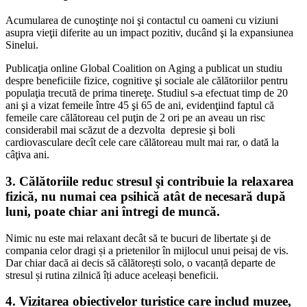
Acumularea de cunoştinţe noi şi contactul cu oameni cu viziuni
asupra vieţii diferite au un impact pozitiv, ducând şi la expansiunea
Sinelui.
Publicaţia online Global Coalition on Aging a publicat un studiu
despre beneficiile fizice, cognitive şi sociale ale călătoriilor pentru
populaţia trecută de prima tinereţe. Studiul s-a efectuat timp de 20
ani şi a vizat femeile între 45 şi 65 de ani, evidenţiind faptul că
femeile care călătoreau cel puţin de 2 ori pe an aveau un risc
considerabil mai scăzut de a dezvolta depresie şi boli
cardiovasculare decît cele care călătoreau mult mai rar, o dată la
câţiva ani.
3.
Călătoriile reduc stresul şi contribuie la relaxarea
fizică
, nu numai cea psihică atât de necesară după
luni, poate chiar ani întregi de muncă.
Nimic nu este mai relaxant decât să te bucuri de libertate şi de
compania celor dragi și a prietenilor în mijlocul unui peisaj de vis.
Dar chiar dacă ai decis să călătorești solo, o vacanță departe de
stresul și rutina zilnică îți aduce aceleași beneficii.
4. Vizitarea obiectivelor turistice care includ muzee,