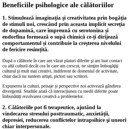
Beneficiile psihologice ale călătoriilor
1.
Stimulează imaginaţia şi creativitatea prin bogăţia
de stimuli noi
, crescând prin aceasta implicit secreția
de dopamină, care împreună cu serotonina și
endorfina formează o supă chimică ce-ți dirijează
comportamentul și contribuie la creșterea nivelului
de fericire resimțită.
După o călătorie în care am văzut plaiuri diferite şi am luat contact
cu altă cultură decât cea în care am crescut, ne simţim îmbogăţiţi
cultural şi mult mai creativi, indiferent de domeniul de activitate,
chiar dacă nu suntem artişti, pictori sau scriitori.
Expunerea la culturi, peisaje și perspective noi activează gândirea
divergentă. Studiile arată că interacțiunea cu medii diferite poate
îmbunătăți rezolvarea creativă a problemelor.
2.
Călătoriile pot fi terapeutice, ajutând la
vindecarea stresului posttraumatic, anxietăţii,
depresiei,
reducerea conflictelor intrapsihice şi uneori
chiar interpersonale.