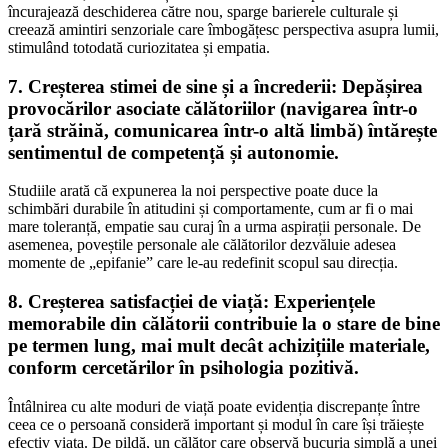
încurajează deschiderea către nou, sparge barierele culturale și
creează amintiri senzoriale care îmbogățesc perspectiva asupra lumii,
stimulând totodată curiozitatea și empatia.
7.
Creșterea stimei de sine și a încrederii
: Depășirea
provocărilor asociate călătoriilor (navigarea într-o
țară străină, comunicarea într-o altă limbă) întărește
sentimentul de competență și autonomie.
Studiile arată că expunerea la noi perspective poate duce la
schimbări durabile în atitudini și comportamente, cum ar fi o mai
mare toleranță, empatie sau curaj în a urma aspirații personale. De
asemenea, poveștile personale ale călătorilor dezvăluie adesea
momente de „epifanie” care le-au redefinit scopul sau direcția.
8.
Creșterea satisfacției de viață
:
Experiențele
memorabile din călătorii contribuie la o stare de bine
pe termen lung, mai mult decât achizițiile materiale,
conform cercetărilor în psihologia pozitivă.
Întâlnirea cu alte moduri de viață poate evidenția discrepanțe între
ceea ce o persoană consideră important și modul în care își trăiește
efectiv viața. De pildă, un călător care observă bucuria simplă a unei