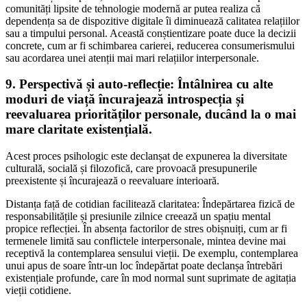
comunități lipsite de tehnologie modernă ar putea realiza că
dependența sa de dispozitive digitale îi diminuează calitatea relațiilor
sau a timpului personal. Această conștientizare poate duce la decizii
concrete, cum ar fi schimbarea carierei, reducerea consumerismului
sau acordarea unei atenții mai mari relațiilor interpersonale.
9.
Perspectivă și auto-reflecție
:
Întâlnirea cu alte
moduri de viață încurajează introspecția și
reevaluarea priorităților personale, ducând la o mai
mare claritate existențială.
Acest proces psihologic este declanșat de expunerea la diversitate
culturală, socială și filozofică, care provoacă presupunerile
preexistente și încurajează o reevaluare interioară.
Distanța față de cotidian facilitează claritatea
: Îndepărtarea fizică de
responsabilitățile și presiunile zilnice creează un spațiu mental
propice reflecției. În absența factorilor de stres obișnuiți, cum ar fi
termenele limită sau conflictele interpersonale, mintea devine mai
receptivă la contemplarea sensului vieții. De exemplu, contemplarea
unui apus de soare într-un loc îndepărtat poate declanșa întrebări
existențiale profunde, care în mod normal sunt suprimate de agitația
vieții cotidiene.