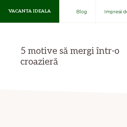
Skip
Skip
VACANTA IDEALA
Blog
Impresii d
to
to
primary
main
blog
navigation
content
de
aventuri
5 motive să mergi într-o
departe
croazieră
de
casa