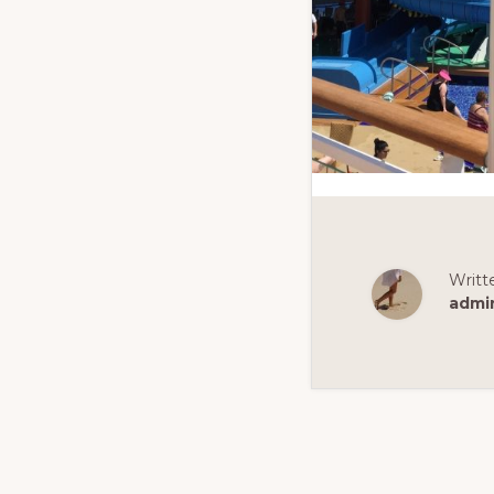
Writt
admi