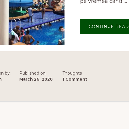
pe vremea când …
CONTINUE READ
en by:
Published on:
Thoughts:
n
March 26, 2020
1 Comment