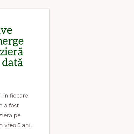
ive
merge
zieră
 dată
i în fiecare
 a fost
zieră pe
 vreo 5 ani,