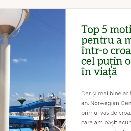
Top 5 mot
pentru a 
într-o croa
cel puțin o
în viață
Dar și mai bine ar f
an. Norwegian Gem
primul vas de croa
care am pășit acum