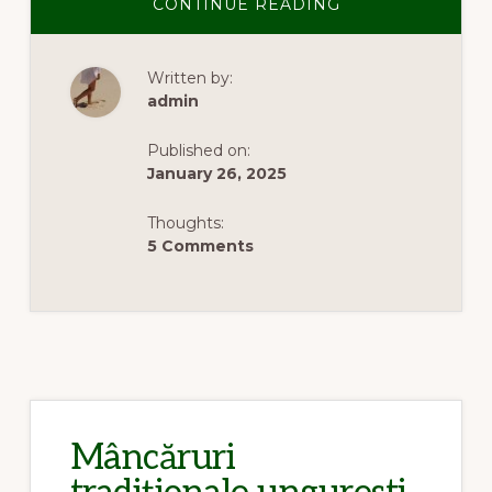
ABOUT
CONTINUE READING
CAFEAUA
TURCEASCĂ:
TRADITIE,
GUST
Written by:
ȘI
RITUAL
admin
ÎN
FIECARE
CEAȘCĂ
Published on:
January 26, 2025
Thoughts:
5 Comments
Mâncăruri