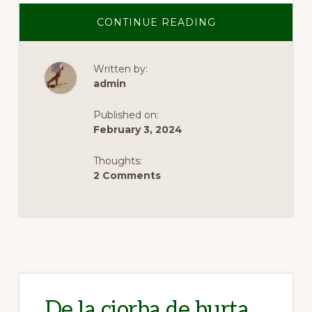
ABOUT
CONTINUE READING
DESTINATII
EUROPENE
PENTRU
GURMANZI
Written by:
admin
Published on:
February 3, 2024
Thoughts:
2 Comments
De la ciorba de burta