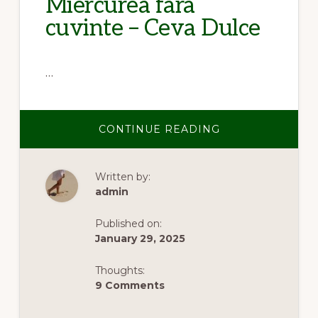
Miercurea fara
cuvinte – Ceva Dulce
…
ABOUT
CONTINUE READING
MIERCUREA
FARA
CUVINTE
–
Written by:
CEVA
DULCE
admin
Published on:
January 29, 2025
Thoughts:
9 Comments