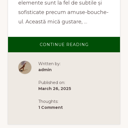
elemente sunt la fel de subtile și
sofisticate precum amuse-bouche-
ul. Această mică gustare, …
ABOUT
CONTINUE READING
AMUSE-
BOUCHE:
O
MICĂ
Written by:
GUSTARE
CU
admin
O
MARE
ISTORIE
Published on:
March 26, 2025
Thoughts:
1 Comment