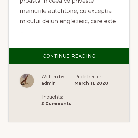
proastă în ceea ce privește
meniurile autohtone, cu excepția
micului dejun englezesc, care este
…
ABOUT
CONTINUE READING
MÂNCĂRURI
TRADIȚIONALE
BRITANICE
Written by:
Published on:
admin
March 11, 2020
Thoughts:
3 Comments