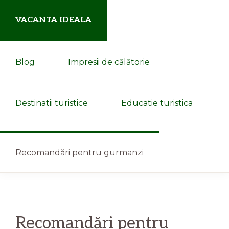
Skip
Skip
VACANTA IDEALA
to
to
primary
main
blog
navigation
content
Blog
Impresii de călătorie
de
aventuri
departe
Destinatii turistice
Educatie turistica
de
casa
Show
Search
Recomandări pentru gurmanzi
Recomandări pentru