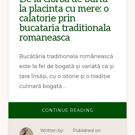
la placinta cu mere: o
calatorie prin
bucataria traditionala
romaneasca
Bucătăria traditionala românească
este la fel de bogată și variată ca și
țara însăși, cu o istorie și o tradiție
culinară bogată …
ABOUT
CONTINUE READING
DE
LA
CIORBA
DE
Written by:
Published on:
BURTA