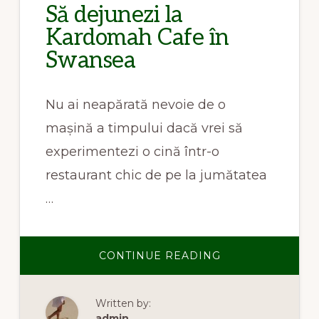
Să dejunezi la
Kardomah Cafe în
Swansea
Nu ai neapărată nevoie de o
mașină a timpului dacă vrei să
experimentezi o cină într-o
restaurant chic de pe la jumătatea
…
ABOUT
CONTINUE READING
SĂ
DEJUNEZI
LA
KARDOMAH
Written by:
CAFE
ÎN
admin