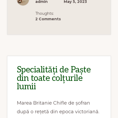
LA
admin
May 5, 2023
PLACINTA
CU
MERE:
Thoughts:
O
CALATORIE
2 Comments
PRIN
BUCATARIA
TRADITIONALA
ROMANEASCA
Specialități de Paște
din toate colțurile
lumii
Marea Britanie Chifle de șofran
după o rețetă din epoca victoriană.