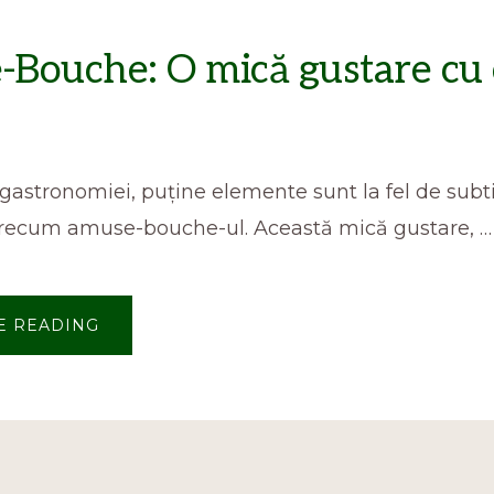
Bouche: O mică gustare cu
 gastronomiei, puține elemente sunt la fel de subti
 precum amuse-bouche-ul. Această mică gustare, …
ABOUT
E READING
AMUSE-
BOUCHE:
O
MICĂ
GUSTARE
CU
O
MARE
ISTORIE