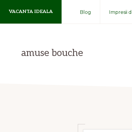
Skip
Skip
VACANTA IDEALA
Blog
Impresii d
to
to
primary
main
blog
navigation
content
de
aventuri
amuse bouche
departe
de
casa