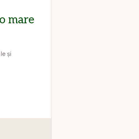
 o mare
le și