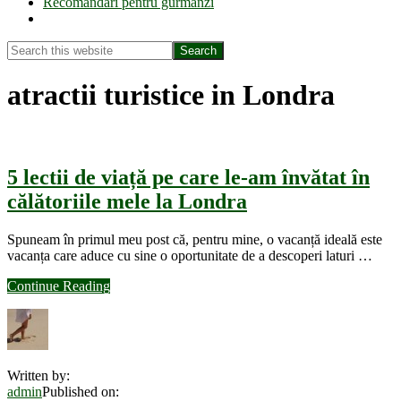
Recomandări pentru gurmanzi
Show
Search
Search
this
Hide
website
Search
atractii turistice in Londra
5 lectii de viață pe care le-am învătat în
călătoriile mele la Londra
Spuneam în primul meu post că, pentru mine, o vacanță ideală este
vacanța care aduce cu sine o oportunitate de a descoperi laturi …
about
Continue Reading
5
lectii
de
viață
pe
Written by:
care
admin
Published on:
le-