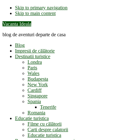
Skip to primary navigation
Skip to main content
Vacanta Ideala
blog de aventuri departe de casa
Blog
Impresii de călătorie
Destinatii turistice
Londra
Paris
Wales
Budapesta
New York
Cardiff
Singapore
Spania
Tenerife
Romania
Educatie turistica
Filme cu călătorii
Carti despre calatorii
Educatie turistica