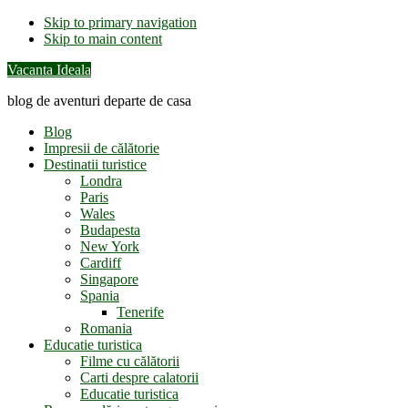
Skip to primary navigation
Skip to main content
Vacanta Ideala
blog de aventuri departe de casa
Blog
Impresii de călătorie
Destinatii turistice
Londra
Paris
Wales
Budapesta
New York
Cardiff
Singapore
Spania
Tenerife
Romania
Educatie turistica
Filme cu călătorii
Carti despre calatorii
Educatie turistica