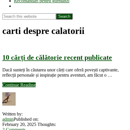
Recomandări pentru gurmanzi
Show
Search
Search
this
Hide
website
Search
carti despre calatorii
10 cărți de călătorie recent publicate
Dacă sunteți în căutarea unor cărți care oferă povești captivante,
reflecții personale și inspirație pentru aventuri, am făcut o …
about
Continue Reading
10
cărți
de
călătorie
recent
Written by:
publicate
admin
Published on:
February 20, 2025
Thoughts:
2 Comments