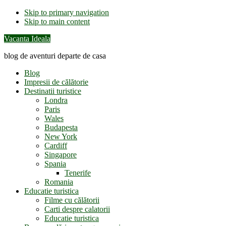
Skip to primary navigation
Skip to main content
Vacanta Ideala
blog de aventuri departe de casa
Blog
Impresii de călătorie
Destinatii turistice
Londra
Paris
Wales
Budapesta
New York
Cardiff
Singapore
Spania
Tenerife
Romania
Educatie turistica
Filme cu călătorii
Carti despre calatorii
Educatie turistica