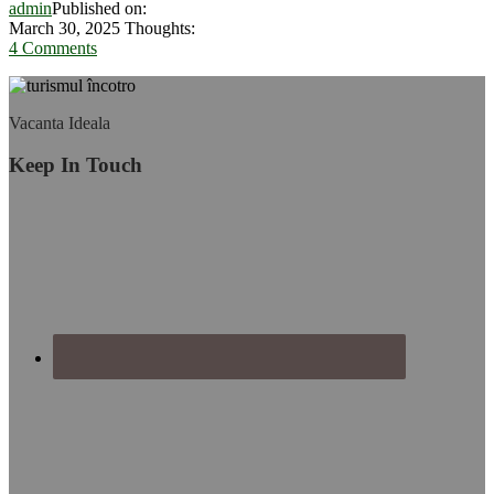
admin
Published on:
la
March 30, 2025
Thoughts:
Paradisul
4 Comments
Bahamas
(1)
Footer
Vacanta Ideala
Keep In Touch