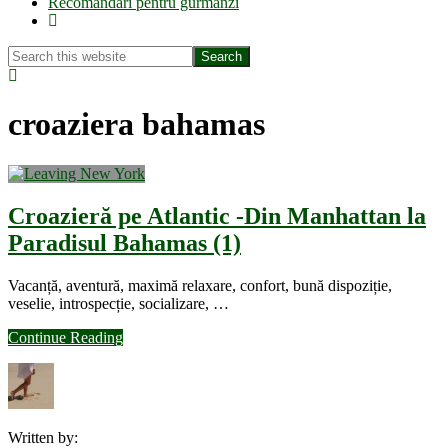
Recomandări pentru gurmanzi
Show
Search
Search
this
Hide
website
Search
croaziera bahamas
Croazieră pe Atlantic -Din Manhattan la
Paradisul Bahamas (1)
Vacanță, aventură, maximă relaxare, confort, bună dispoziție,
veselie, introspecție, socializare, …
about
Continue Reading
Croazieră
pe
Atlantic
-
Din
Written by:
Manhattan