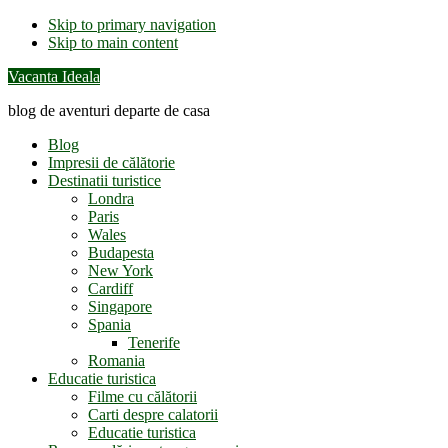
Skip to primary navigation
Skip to main content
Vacanta Ideala
blog de aventuri departe de casa
Blog
Impresii de călătorie
Destinatii turistice
Londra
Paris
Wales
Budapesta
New York
Cardiff
Singapore
Spania
Tenerife
Romania
Educatie turistica
Filme cu călătorii
Carti despre calatorii
Educatie turistica