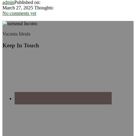
admin
Published on:
plină
March 27, 2025
Thoughts:
de
No comments yet
farmec
și
surprize
Footer
Vacanta Ideala
Keep In Touch