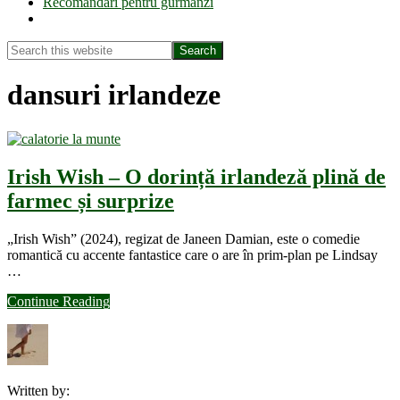
Recomandări pentru gurmanzi
Show
Search
Search
this
Hide
website
Search
dansuri irlandeze
Irish Wish – O dorință irlandeză plină de
farmec și surprize
„Irish Wish” (2024), regizat de Janeen Damian, este o comedie
romantică cu accente fantastice care o are în prim-plan pe Lindsay
…
about
Continue Reading
Irish
Wish
–
O
dorință
Written by:
irlandeză