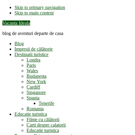
Skip to primary navigation
Skip to main content
Vacanta Ideala
blog de aventuri departe de casa
Blog
Impresii de călătorie
Destinatii turistice
Londra
Paris
Wales
Budapesta
New York
Cardiff
Singapore
Spania
Tenerife
Romania
Educatie turistica
Filme cu călătorii
Carti despre calatorii
Educatie turistica