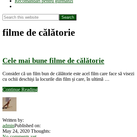
Recomandări pentru gurmanzi
Show
Search
Search
this
Hide
website
Search
filme de călătorie
Cele mai bune filme de călătorie
Consider că un film bun de călătorie este acel film care face să visezi
cu ochii deschiși la locurile din film și care, în ultimă …
about
Continue Reading
Cele
mai
bune
filme
de
Written by:
călătorie
admin
Published on:
May 24, 2020
Thoughts:
No comments yet