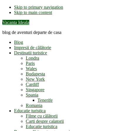
Skip to primary navigation
Skip to main content
Vacanta Ideala
blog de aventuri departe de casa
Blog
Impresii de călătorie
Destinatii turistice
Londra
Paris
Wales
Budapesta
New York
Cardiff
Singapore
Spania
Tenerife
Romania
Educatie turistica
Filme cu călătorii
Carti despre calatorii
Educatie turistica