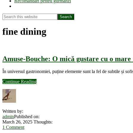
Recomandări pentru gurmanzi
Show
Search
Search
this
Hide
website
Search
fine dining
Amuse-Bouche: O mică gustare cu o mare i
În universul gastronomiei, puține elemente sunt la fel de subtile și s
about
Continue Reading
Amuse-
Bouche:
O
mică
gustare
Written by:
cu
admin
Published on:
o
March 26, 2025
Thoughts:
mare
1 Comment
istorie