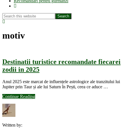
Recomandări pentru gurmanzi
Show
Search
Search
this
Hide
website
Search
motiv
Destinatii turistice recomandate fiecarei
zodii in 2025
Anul 2025 este marcat de influențele astrologice ale tranzitului lui
Jupiter prin Taur și ale lui Saturn în Pești, ceea ce aduce …
about
Continue Reading
Destinatii
turistice
recomandate
fiecarei
zodii
Written by:
in