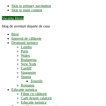
Skip to primary navigation
Skip to main content
Vacanta Ideala
blog de aventuri departe de casa
Blog
Impresii de călătorie
Destinatii turistice
Londra
Paris
Wales
Budapesta
New York
Cardiff
Singapore
Spania
Tenerife
Romania
Educatie turistica
Filme cu călătorii
Carti despre calatorii
Educatie turistica