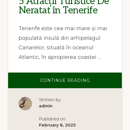
5 Atracții Turistice De
Neratat în Tenerife
Tenerife este cea mai mare și mai
populată insulă din arhipelagul
Canarelor, situată în oceanul
Atlantic, în apropierea coastei …
ABOUT
CONTINUE READING
5
ATRACȚII
TURISTICE
DE
Written by:
NERATAT
ÎN
admin
TENERIFE
Published on:
February 8, 2025