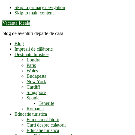
Skip to primary navigation
Skip to main content
Vacanta Ideala
blog de aventuri departe de casa
Blog
Impresii de călătorie
Destinatii turistice
Londra
Paris
Wales
Budapesta
New York
Cardiff
Singapore
Spania
Tenerife
Romania
Educatie turistica
Filme cu călătorii
Carti despre calatorii
Educatie turistica