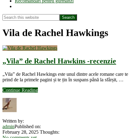
Recomandări pentru gurmanzi
Show
Search
Search
this
Hide
website
Search
Vila de Rachel Hawkings
„Vila” de Rachel Hawkins -recenzie
„Vila” de Rachel Hawkings este unul dintre acele romane care te
prind de la primele pagini și te țin în suspans până la sfârșit, …
about
Continue Reading
„Vila”
de
Rachel
Hawkins
-
Written by:
recenzie
admin
Published on:
February 28, 2025
Thoughts:
No comments yet