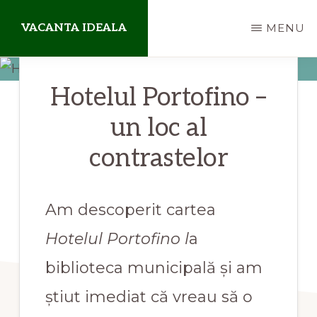
Skip
VACANTA IDEALA
MENU
to
main
blog
content
Hotelul Portofino –
de
aventuri
un loc al
departe
contrastelor
de
casa
Am descoperit cartea
Hotelul Portofino l
a
biblioteca municipală și am
știut imediat că vreau să o