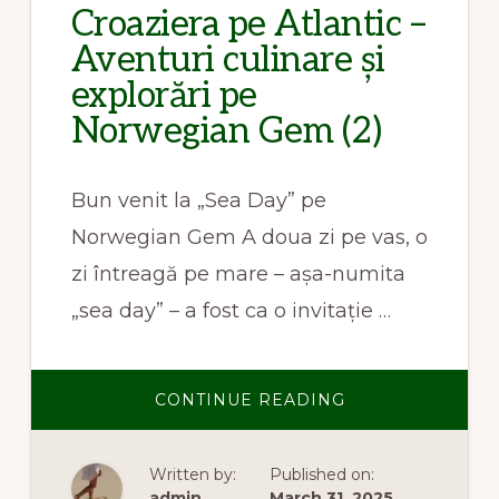
Croaziera pe Atlantic –
Aventuri culinare și
explorări pe
Norwegian Gem (2)
Bun venit la „Sea Day” pe
Norwegian Gem A doua zi pe vas, o
zi întreagă pe mare – așa-numita
„sea day” – a fost ca o invitație …
ABOUT
CONTINUE READING
CROAZIERA
PE
ATLANTIC
–
Written by:
Published on:
AVENTURI
CULINARE
admin
March 31, 2025