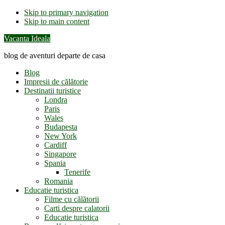
Skip to primary navigation
Skip to main content
Vacanta Ideala
blog de aventuri departe de casa
Blog
Impresii de călătorie
Destinatii turistice
Londra
Paris
Wales
Budapesta
New York
Cardiff
Singapore
Spania
Tenerife
Romania
Educatie turistica
Filme cu călătorii
Carti despre calatorii
Educatie turistica