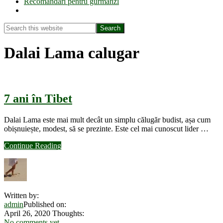
Recomandări pentru gurmanzi
Show
Search
Search
this
Hide
website
Search
Dalai Lama calugar
7 ani în Tibet
Dalai Lama este mai mult decât un simplu călugăr budist, așa cum
obișnuiește, modest, să se prezinte. Este cel mai cunoscut lider …
about
Continue Reading
7
ani
în
Tibet
Written by:
admin
Published on:
April 26, 2020
Thoughts:
No comments yet