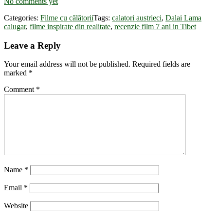
No comments yet
Categories:
Filme cu călătorii
Tags:
calatori austrieci
,
Dalai Lama
calugar
,
filme inspirate din realitate
,
recenzie film 7 ani in Tibet
Reader
Leave a Reply
Interactions
Your email address will not be published.
Required fields are
marked
*
Comment
*
Name
*
Email
*
Website