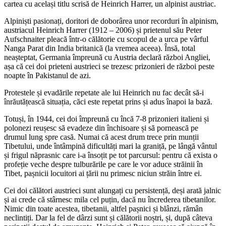
cartea cu același titlu scrisă de Heinrich Harrer, un alpinist austriac.
Alpiniști pasionați, doritori de doborârea unor recorduri în alpinism,
austriacul Heinrich Harrer (1912 – 2006) și prietenul său Peter
Aufschnaiter pleacă într-o călătorie cu scopul de a urca pe vârful
Nanga Parat din India britanică (la vremea aceea). Însă, total
neașteptat, Germania împreună cu Austria declară război Angliei,
așa că cei doi prieteni austrieci se trezesc prizonieri de război peste
noapte în Pakistanul de azi.
Protestele și evadările repetate ale lui Heinrich nu fac decât să-i
înrăutățească situația, căci este repetat prins și adus înapoi la bază.
Totuși, în 1944, cei doi împreună cu încă 7-8 prizonieri italieni și
polonezi reușesc să evadeze din închisoare și să pornească pe
drumul lung spre casă. Numai că acest drum trece prin munții
Tibetului, unde întâmpină dificultăți mari la graniță, pe lângă vântul
și frigul năprasnic care i-a însoțit pe tot parcursul: pentru că exista o
profeție veche despre tulburările pe care le vor aduce străinii în
Tibet, pașnicii locuitori ai țării nu primesc niciun străin între ei.
Cei doi călători austrieci sunt alungați cu persistență, deși arată jalnic
și ai crede că stârnesc mila cel puțin, dacă nu încrederea tibetanilor.
Nimic din toate acestea, tibetanii, altfel pașnici și blânzi, rămân
neclintiți. Dar la fel de dârzi sunt și călătorii noștri, și, după câteva