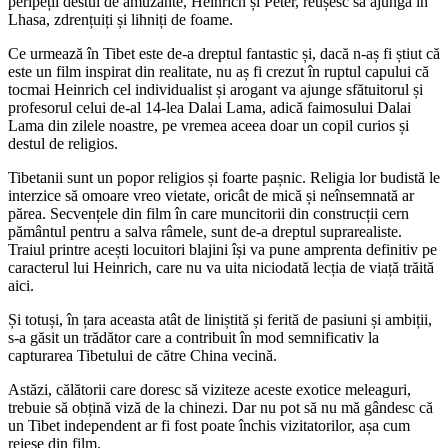
peripeții destul de amuzante, Heinrich și Peter, reușesc să ajungă în
Lhasa, zdrențuiți și lihniți de foame.
Ce urmează în Tibet este de-a dreptul fantastic și, dacă n-aș fi știut că
este un film inspirat din realitate, nu aș fi crezut în ruptul capului că
tocmai Heinrich cel individualist și arogant va ajunge sfătuitorul și
profesorul celui de-al 14-lea Dalai Lama, adică faimosului Dalai
Lama din zilele noastre, pe vremea aceea doar un copil curios și
destul de religios.
Tibetanii sunt un popor religios și foarte pașnic. Religia lor budistă le
interzice să omoare vreo vietate, oricât de mică și neînsemnată ar
părea. Secvențele din film în care muncitorii din construcții cern
pământul pentru a salva râmele, sunt de-a dreptul suprarealiste.
Traiul printre acești locuitori blajini își va pune amprenta definitiv pe
caracterul lui Heinrich, care nu va uita niciodată lecția de viață trăită
aici.
Și totuși, în țara aceasta atât de liniștită și ferită de pasiuni și ambiții,
s-a găsit un trădător care a contribuit în mod semnificativ la
capturarea Tibetului de către China vecină.
Astăzi, călătorii care doresc să viziteze aceste exotice meleaguri,
trebuie să obțină viză de la chinezi. Dar nu pot să nu mă gândesc că
un Tibet independent ar fi fost poate închis vizitatorilor, așa cum
reiese din film.