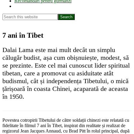
Recomandări pentru gurmanzi
Show
Search
Search
this
Hide
website
Search
7 ani în Tibet
Dalai Lama este mai mult decât un simplu
călugăr budist, așa cum obișnuiește, modest, să
se prezinte. Este cel mai cunoscut lider spiritual
tibetan, care a promovat cu asiduitate atât
budismul, cât și independența Tibetului, o mică
țărișoară în coasta Chinei, acaparată de aceasta
în 1950.
Povestea cotropirii Tibetului de către soldații chinezi este relatată cu
fidelitate în filmul 7 ani în Tibet, inspirat din realitate și realizat de
regizorul Jean Jacques Annaud, cu Brad Pitt în rolul principal, după