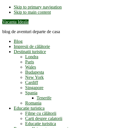
Skip to primary navigation
Skip to main content
Vacanta Ideala
blog de aventuri departe de casa
Blog
Impresii de călătorie
Destinatii turistice
Londra
Paris
Wales
Budapesta
New York
Cardiff
Singapore
Spania
Tenerife
Romania
Educatie turistica
Filme cu călătorii
Carti despre calatorii
Educatie turistica