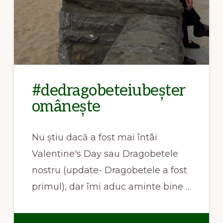
#dedragobeteiubeșter
omânește
Nu știu dacă a fost mai întâi
Valentine's Day sau Dragobetele
nostru (update- Dragobetele a fost
primul), dar îmi aduc aminte bine …