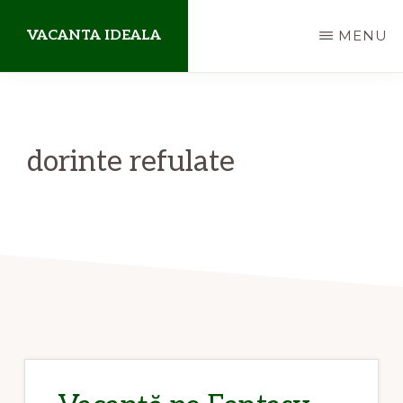
Skip
VACANTA IDEALA
MENU
to
main
blog
content
de
aventuri
dorinte refulate
departe
de
casa