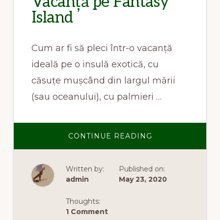
Vacanță pe Fantasy
Island
Cum ar fi să pleci într-o vacanță
ideală pe o insulă exotică, cu
căsuțe mușcând din largul mării
(sau oceanului), cu palmieri …
ABOUT
CONTINUE READING
VACANȚĂ
PE
FANTASY
ISLAND
Written by:
Published on:
admin
May 23, 2020
Thoughts:
1 Comment