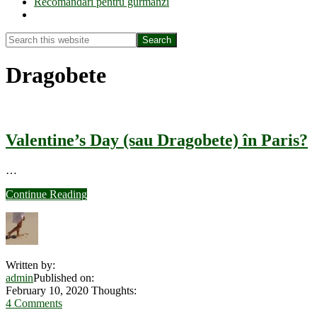
Recomandări pentru gurmanzi
Show
Search
Search
this
Hide
website
Search
Dragobete
Valentine’s Day (sau Dragobete) în Paris?
…
about
Continue Reading
Valentine’s
Day
(sau
Dragobete)
în
Written by:
Paris?
admin
Published on:
February 10, 2020
Thoughts:
4 Comments