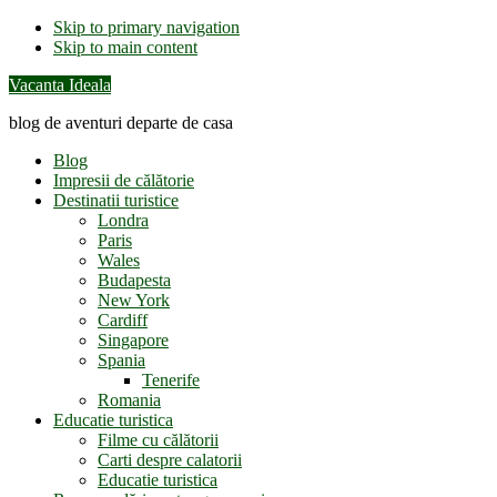
Skip to primary navigation
Skip to main content
Vacanta Ideala
blog de aventuri departe de casa
Blog
Impresii de călătorie
Destinatii turistice
Londra
Paris
Wales
Budapesta
New York
Cardiff
Singapore
Spania
Tenerife
Romania
Educatie turistica
Filme cu călătorii
Carti despre calatorii
Educatie turistica