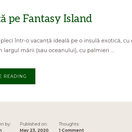
ă pe Fantasy Island
 pleci într-o vacanță ideală pe o insulă exotică, cu
largul mării (sau oceanului), cu palmieri …
ABOUT
E READING
VACANȚĂ
PE
FANTASY
ISLAND
en by:
Published on:
Thoughts:
n
May 23, 2020
1 Comment