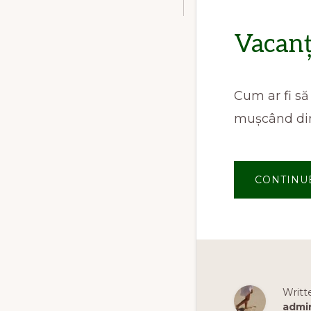
Vacanț
Cum ar fi să
mușcând din 
CONTINU
Writt
admi