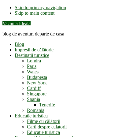
Skip to primary navigation
Skip to main content
Vacanta Ideala
blog de aventuri departe de casa
Blog
Impresii de călătorie
Destinatii turistice
Londra
Paris
Wales
Budapesta
New York
Cardiff
Singapore
Spania
Tenerife
Romania
Educatie turistica
Filme cu călătorii
Carti despre calatorii
Educatie turistica