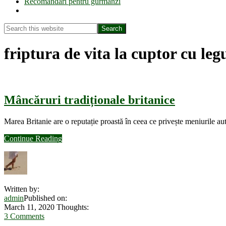
Recomandări pentru gurmanzi
Show
Search
Search
this
Hide
website
Search
friptura de vita la cuptor cu le
Mâncăruri tradiționale britanice
Marea Britanie are o reputație proastă în ceea ce privește meniurile a
about
Continue Reading
Mâncăruri
tradiționale
britanice
Written by:
admin
Published on:
March 11, 2020
Thoughts:
3 Comments