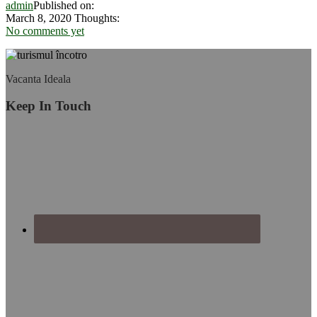
admin
Published on:
Wild
March 8, 2020
Thoughts:
(sau
No comments yet
cum
să
începi
Footer
o
Vacanta Ideala
viață
nouă)
Keep In Touch