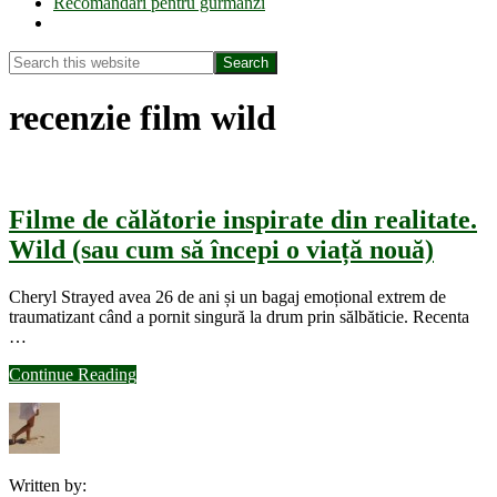
Recomandări pentru gurmanzi
Show
Search
Search
this
Hide
website
Search
recenzie film wild
Filme de călătorie inspirate din realitate.
Wild (sau cum să începi o viață nouă)
Cheryl Strayed avea 26 de ani și un bagaj emoțional extrem de
traumatizant când a pornit singură la drum prin sălbăticie. Recenta
…
about
Continue Reading
Filme
de
călătorie
inspirate
din
Written by:
realitate.