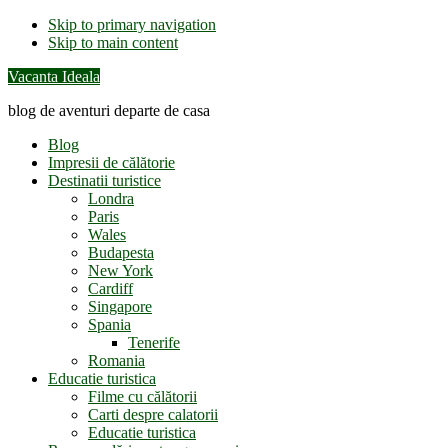
Skip to primary navigation
Skip to main content
Vacanta Ideala
blog de aventuri departe de casa
Blog
Impresii de călătorie
Destinatii turistice
Londra
Paris
Wales
Budapesta
New York
Cardiff
Singapore
Spania
Tenerife
Romania
Educatie turistica
Filme cu călătorii
Carti despre calatorii
Educatie turistica