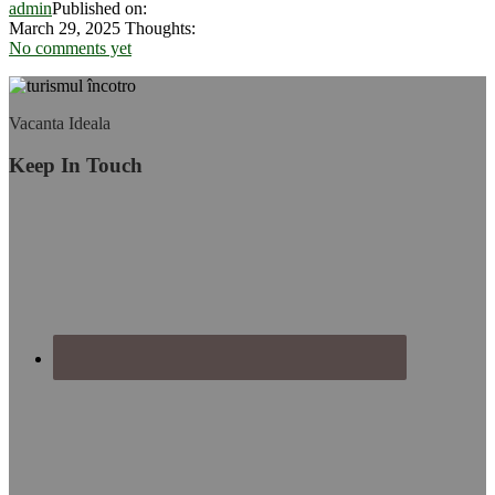
admin
Published on:
și
March 29, 2025
Thoughts:
vasele
No comments yet
lor
emblematice
Footer
Vacanta Ideala
Keep In Touch