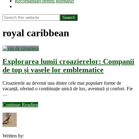
Recomandări pentru gurmanzi
Show
Search
Search
this
Hide
website
Search
royal caribbean
Explorarea lumii croazierelor: Companii
de top și vasele lor emblematice
Croazierele au devenit una dintre cele mai populare forme de
vacanță, oferind o combinație unică de lux, aventură și confort. Fie
…
about
Continue Reading
Explorarea
lumii
croazierelor:
Companii
de
Written by:
top