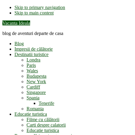
Skip to primary navigation
Skip to main content
Vacanta Ideala
blog de aventuri departe de casa
Blog
Impresii de călătorie
Destinatii turistice
Londra
Paris
Wales
Budapesta
New York
Cardiff
Singapore
Spania
Tenerife
Romania
Educatie turistica
Filme cu călătorii
Carti despre calatorii
Educatie turistica