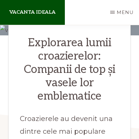
Skip
VACANTA IDEALA
MENU
to
main
blog
content
Explorarea lumii
de
aventuri
croazierelor:
departe
Companii de top și
de
vasele lor
casa
emblematice
Croazierele au devenit una
dintre cele mai populare