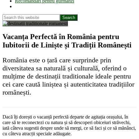
Recomandări pentru gurmanzi
Show
Search
Search
this
Hide
website
Search
Vacanța Perfectă în România pentru
Iubitorii de Liniște și Tradiții Românești
România este o țară care surprinde prin
diversitatea sa naturală și culturală, oferind o
mulțime de destinații traditionale ideale pentru
cei care caută liniștea și autenticitatea tradițiilor
românești.
Dacă îți dorești o vacanță perfectă departe de agitația orașului, în
care să te reconectezi cu natura și să descoperi obiceiuri străvechi,
iată câteva sugestii despre unde să mergi, ce să faci și ce să mănânci,
cu câteva atracții speciale adăugate.