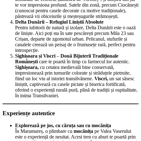
te vor impresiona profund. Satele din zonă, precum Ciocănești
(cunoscut pentru casele decorate cu motive tradiționale),
păstrează vii obiceiurile și meșteșugurile strămoșești.
Delta Dunării – Refugiul Liniștii Absolute
Pentru iubitorii de natură și izolare, Delta Dunării este o oază
de liniște. Aici poți sta în sate pescărești precum Mila 23 sau
Crișan, departe de zgomotul urban. Pelicanul, stufurile și
canalele creează un peisaj de o frumusețe rară, perfect pentru
introspecție.
Sighișoara și Viscri
–
Două Bijuterii Tradiționale
Românești
care te poartă în timp cu farmecul lor autentic.
Sighișoara,
cu cetatea medievală bine conservată,
impresionează prin turnurile colorate și străduțele pietruite,
fiind un loc viu al istoriei transilvănene.
Viscri,
un sat săsesc
liniștit, captivează cu casele pictate și biserica fortificată,
oferind o experiență rurală pură, plină de tradiții și ospitalitate,
în inima Transilvaniei.
Experiențe autentice
Explorează pe jos, cu căruța sau cu mocănița
În Maramureș, o plimbare cu
mocănița
pe Valea Vaserului
este o experiență de neuitat. Acest tren cu aburi te poartă prin