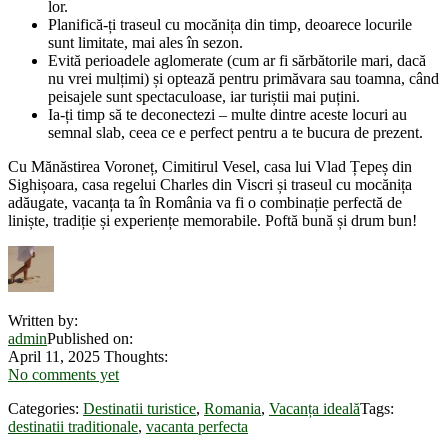
lor.
Planifică-ți traseul cu mocănița din timp, deoarece locurile
sunt limitate, mai ales în sezon.
Evită perioadele aglomerate (cum ar fi sărbătorile mari, dacă
nu vrei mulțimi) și optează pentru primăvara sau toamna, când
peisajele sunt spectaculoase, iar turiștii mai puțini.
Ia-ți timp să te deconectezi – multe dintre aceste locuri au
semnal slab, ceea ce e perfect pentru a te bucura de prezent.
Cu Mănăstirea Voroneț, Cimitirul Vesel, casa lui Vlad Țepeș din
Sighișoara, casa regelui Charles din Viscri și traseul cu mocănița
adăugate, vacanța ta în România va fi o combinație perfectă de
liniște, tradiție și experiențe memorabile. Poftă bună și drum bun!
Written by:
admin
Published on:
April 11, 2025
Thoughts:
No comments yet
Categories:
Destinatii turistice
,
Romania
,
Vacanța ideală
Tags:
destinatii traditionale
,
vacanta perfecta