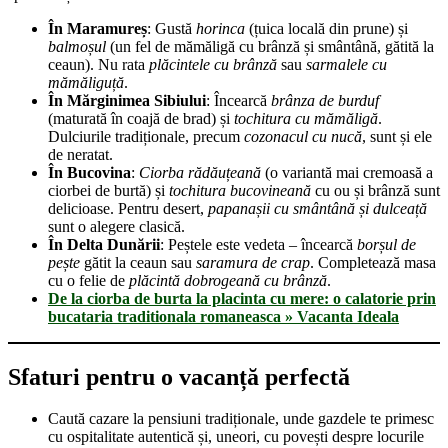
În Maramureș
: Gustă
horinca
(țuica locală din prune) și
balmoșul
(un fel de mămăligă cu brânză și smântână, gătită la
ceaun). Nu rata
plăcintele cu brânză
sau
sarmalele cu
mămăliguță
.
În Mărginimea Sibiului
: Încearcă
brânza de burduf
(maturată în coajă de brad) și
tochitura cu mămăligă
.
Dulciurile tradiționale, precum
cozonacul cu nucă
, sunt și ele
de neratat.
În Bucovina
:
Ciorba rădăuțeană
(o variantă mai cremoasă a
ciorbei de burtă) și
tochitura bucovineană
cu ou și brânză sunt
delicioase. Pentru desert,
papanașii cu smântână și dulceață
sunt o alegere clasică.
În Delta Dunării
: Peștele este vedeta – încearcă
borșul de
pește
gătit la ceaun sau
saramura de crap
. Completează masa
cu o felie de
plăcintă dobrogeană cu brânză
.
De la ciorba de burta la placinta cu mere: o calatorie prin
bucataria traditionala romaneasca » Vacanta Ideala
Sfaturi pentru o vacanță perfectă
Caută cazare la pensiuni tradiționale, unde gazdele te primesc
cu ospitalitate autentică și, uneori, cu povești despre locurile