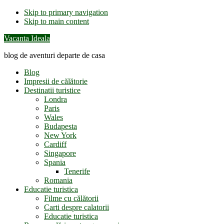
Skip to primary navigation
Skip to main content
Vacanta Ideala
blog de aventuri departe de casa
Blog
Impresii de călătorie
Destinatii turistice
Londra
Paris
Wales
Budapesta
New York
Cardiff
Singapore
Spania
Tenerife
Romania
Educatie turistica
Filme cu călătorii
Carti despre calatorii
Educatie turistica