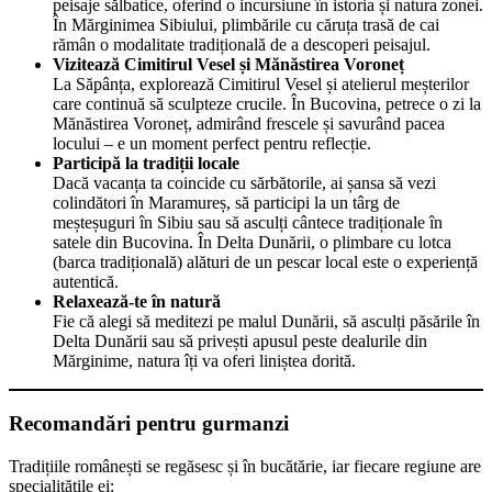
peisaje sălbatice, oferind o incursiune în istoria și natura zonei.
În Mărginimea Sibiului, plimbările cu căruța trasă de cai
rămân o modalitate tradițională de a descoperi peisajul.
Vizitează Cimitirul Vesel și Mănăstirea Voroneț
La Săpânța, explorează Cimitirul Vesel și atelierul meșterilor
care continuă să sculpteze crucile. În Bucovina, petrece o zi la
Mănăstirea Voroneț, admirând frescele și savurând pacea
locului – e un moment perfect pentru reflecție.
Participă la tradiții locale
Dacă vacanța ta coincide cu sărbătorile, ai șansa să vezi
colindători în Maramureș, să participi la un târg de
meșteșuguri în Sibiu sau să asculți cântece tradiționale în
satele din Bucovina. În Delta Dunării, o plimbare cu lotca
(barca tradițională) alături de un pescar local este o experiență
autentică.
Relaxează-te în natură
Fie că alegi să meditezi pe malul Dunării, să asculți păsările în
Delta Dunării sau să privești apusul peste dealurile din
Mărginime, natura îți va oferi liniștea dorită.
Recomandări pentru gurmanzi
Tradițiile românești se regăsesc și în bucătărie, iar fiecare regiune are
specialitățile ei: