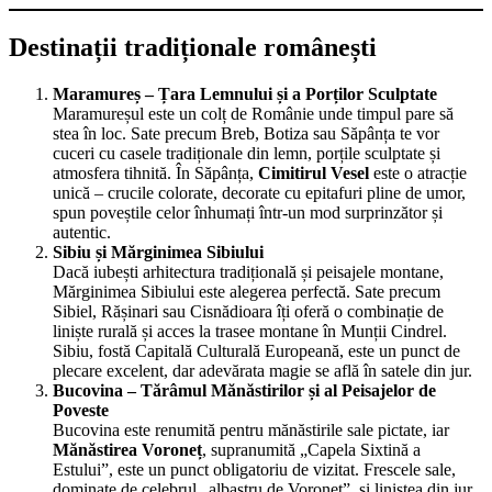
Destinații tradiționale românești
Maramureș – Țara Lemnului și a Porților Sculptate
Maramureșul este un colț de Românie unde timpul pare să
stea în loc. Sate precum Breb, Botiza sau Săpânța te vor
cuceri cu casele tradiționale din lemn, porțile sculptate și
atmosfera tihnită. În Săpânța,
Cimitirul Vesel
este o atracție
unică – crucile colorate, decorate cu epitafuri pline de umor,
spun poveștile celor înhumați într-un mod surprinzător și
autentic.
Sibiu și Mărginimea Sibiului
Dacă iubești arhitectura tradițională și peisajele montane,
Mărginimea Sibiului este alegerea perfectă. Sate precum
Sibiel, Rășinari sau Cisnădioara îți oferă o combinație de
liniște rurală și acces la trasee montane în Munții Cindrel.
Sibiu, fostă Capitală Culturală Europeană, este un punct de
plecare excelent, dar adevărata magie se află în satele din jur.
Bucovina – Tărâmul Mănăstirilor și al Peisajelor de
Poveste
Bucovina este renumită pentru mănăstirile sale pictate, iar
Mănăstirea Voroneț
, supranumită „Capela Sixtină a
Estului”, este un punct obligatoriu de vizitat. Frescele sale,
dominate de celebrul „albastru de Voroneț”, și liniștea din jur