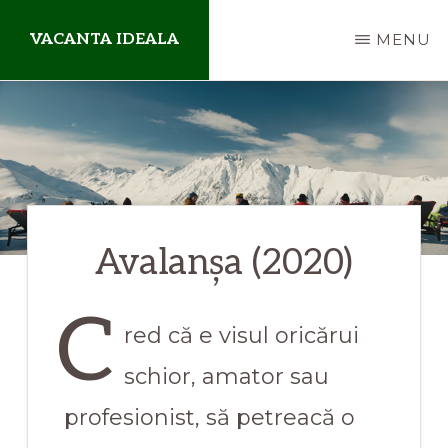
Skip
VACANTA IDEALA
MENU
to
main
blog
content
de
aventuri
departe
de
Avalanșa (2020)
casa
C
red că e visul oricărui
schior, amator sau
profesionist, să petreacă o