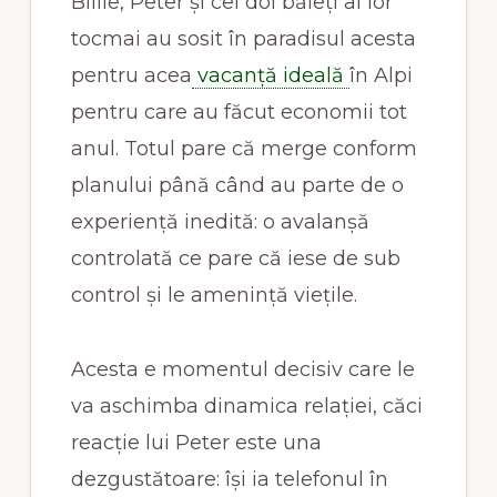
Billie, Peter și cei doi băieți ai lor
tocmai au sosit în paradisul acesta
pentru acea
vacanță ideală
în Alpi
pentru care au făcut economii tot
anul. Totul pare că merge conform
planului până când au parte de o
experiență inedită: o avalanșă
controlată ce pare că iese de sub
control și le amenință viețile.
Acesta e momentul decisiv care le
va aschimba dinamica relației, căci
reacție lui Peter este una
dezgustătoare: își ia telefonul în