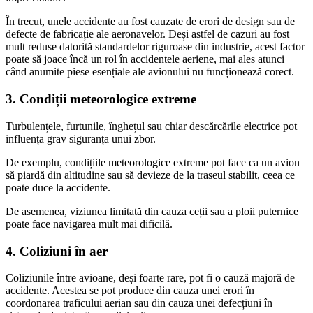
În trecut, unele accidente au fost cauzate de erori de design sau de
defecte de fabricație ale aeronavelor. Deși astfel de cazuri au fost
mult reduse datorită standardelor riguroase din industrie, acest factor
poate să joace încă un rol în accidentele aeriene, mai ales atunci
când anumite piese esențiale ale avionului nu funcționează corect.
3.
Condiții meteorologice extreme
Turbulențele, furtunile, înghețul sau chiar descărcările electrice pot
influența grav siguranța unui zbor.
De exemplu, condițiile meteorologice extreme pot face ca un avion
să piardă din altitudine sau să devieze de la traseul stabilit, ceea ce
poate duce la accidente.
De asemenea, viziunea limitată din cauza ceții sau a ploii puternice
poate face navigarea mult mai dificilă.
4. Coliziuni în aer
Coliziunile între avioane, deși foarte rare, pot fi o cauză majoră de
accidente. Acestea se pot produce din cauza unei erori în
coordonarea traficului aerian sau din cauza unei defecțiuni în