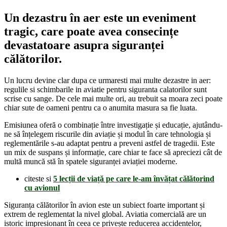
Un dezastru în aer este un eveniment
tragic, care poate avea consecințe
devastatoare asupra siguranței
călătorilor.
Un lucru devine clar dupa ce urmaresti mai multe dezastre in aer:
regulile si schimbarile in aviatie pentru siguranta calatorilor sunt
scrise cu sange. De cele mai multe ori, au trebuit sa moara zeci poate
chiar sute de oameni pentru ca o anumita masura sa fie luata.
Emisiunea oferă o combinație între investigație și educație, ajutându-
ne să înțelegem riscurile din aviație și modul în care tehnologia și
reglementările s-au adaptat pentru a preveni astfel de tragedii. Este
un mix de suspans și informație, care chiar te face să apreciezi cât de
multă muncă stă în spatele siguranței aviației moderne.
citeste si
5 lecții de viață pe care le-am învățat călătorind
cu avionul
Siguranța călătorilor în avion este un subiect foarte important și
extrem de reglementat la nivel global. Aviatia comercială are un
istoric impresionant în ceea ce privește reducerea accidentelor,