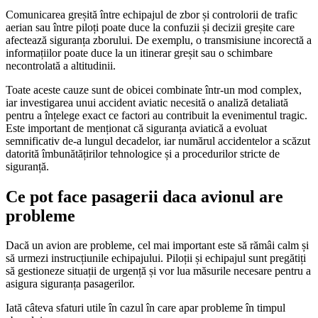
Comunicarea greșită între echipajul de zbor și controlorii de trafic
aerian sau între piloți poate duce la confuzii și decizii greșite care
afectează siguranța zborului. De exemplu, o transmisiune incorectă a
informațiilor poate duce la un itinerar greșit sau o schimbare
necontrolată a altitudinii.
Toate aceste cauze sunt de obicei combinate într-un mod complex,
iar investigarea unui accident aviatic necesită o analiză detaliată
pentru a înțelege exact ce factori au contribuit la evenimentul tragic.
Este important de menționat că siguranța aviatică a evoluat
semnificativ de-a lungul decadelor, iar numărul accidentelor a scăzut
datorită îmbunătățirilor tehnologice și a procedurilor stricte de
siguranță.
Ce pot face pasagerii daca avionul are
probleme
Dacă un avion are probleme, cel mai important este să rămâi calm și
să urmezi instrucțiunile echipajului. Piloții și echipajul sunt pregătiți
să gestioneze situații de urgență și vor lua măsurile necesare pentru a
asigura siguranța pasagerilor.
Iată câteva sfaturi utile în cazul în care apar probleme în timpul