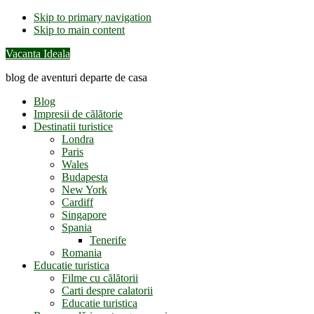
Skip to primary navigation
Skip to main content
Vacanta Ideala
blog de aventuri departe de casa
Blog
Impresii de călătorie
Destinatii turistice
Londra
Paris
Wales
Budapesta
New York
Cardiff
Singapore
Spania
Tenerife
Romania
Educatie turistica
Filme cu călătorii
Carti despre calatorii
Educatie turistica