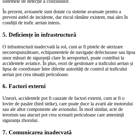
sistemele de detecție a coliziunilor.
În prezent, avioanele sunt dotate cu sisteme avansate pentru a
preveni astfel de incidente, dar riscul rămâne existent, mai ales în
condiții de trafic aerian intens.
5.
Deficiențe în infrastructură
O infrastructură inadecvată la sol, cum ar fi pistele de aterizare
necorespunzătoare, echipamentele de navigație defectuoase sau lipsa
unor măsuri de siguranță clare în aeroporturi, poate contribui la
accidentele aviatice. În plus, erori de gestionare a traficului aerian și
lipsa de coordonare între diferite autorități de control al traficului
aerian pot crea situații periculoase.
6.
Factori externi
Uneori, accidentele pot fi cauzate de factori externi, cum ar fi o
lovire de pasăre (bird strike), care poate duce la avarii ale motorului
sau ale altor componente ale avionului. În mod similar, acte de
terorism sau atacuri pot crea scenarii periculoase care amenință
siguranța zborului.
7.
Comunicarea inadecvată