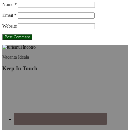
Name
*
Email
*
Website
Footer
Vacanta Ideala
Keep In Touch