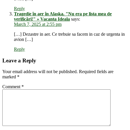
Reply
Tragedie în aer în Alaska. "Nu era pe lista mea de
verificări!" » Vacanta Ideala
says:
March 7, 2025 at 2:55 pm
[…] Dezastre in aer. Ce trebuie sa facem in caz de urgenta in
avion […]
Reply
Leave a Reply
Your email address will not be published.
Required fields are
marked
*
Comment
*