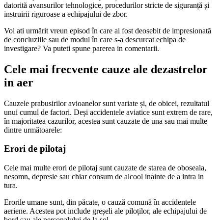
datorită avansurilor tehnologice, procedurilor stricte de siguranță și
instruirii riguroase a echipajului de zbor.
Voi ati urmărit vreun episod în care ai fost deosebit de impresionată
de concluziile sau de modul în care s-a descurcat echipa de
investigare? Va puteti spune parerea in comentarii.
Cele mai frecvente cauze ale dezastrelor
in aer
Cauzele prabusirilor avioanelor sunt variate și, de obicei, rezultatul
unui cumul de factori. Deși accidentele aviatice sunt extrem de rare,
în majoritatea cazurilor, acestea sunt cauzate de una sau mai multe
dintre următoarele:
Erori de pilotaj
Cele mai multe erori de pilotaj sunt cauzate de starea de oboseala,
nesomn, depresie sau chiar consum de alcool inainte de a intra in
tura.
Erorile umane sunt, din păcate, o cauză comună în accidentele
aeriene. Acestea pot include greșeli ale piloților, ale echipajului de
bord sau ale personalului de la sol.