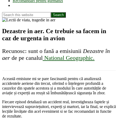
Recomandări pentru gurmanzi
Show
Search
Search
this
Hide
website
Search
Dezastre in aer. Ce trebuie sa facem in
caz de urgenta in avion
Recunosc: sunt o fană a emisiunii
Dezastre în
aer
de pe canalul
National Geographic.
Această emisiune mi se pare fascinantă pentru că analizează
accidentele aeriene din trecut, oferind o înțelegere profundă a
cauzelor din spatele acestora și a modului în care autoritățile de
aviație și experții au reușit să îmbunătățească siguranța în zbor.
Fiecare episod detaliază un accident real, investigheaza faptele și
intervievează supraviețuitori, experți și martori, iar la final, se explică
lecțiile învățate din acel eveniment si se fac recomandari in functie
de rezultate.