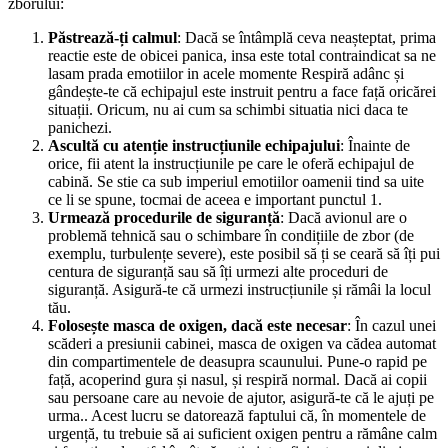
zborului:
Păstrează-ți calmul
: Dacă se întâmplă ceva neașteptat, prima
reactie este de obicei panica, insa este total contraindicat sa ne
lasam prada emotiilor in acele momente Respiră adânc și
gândește-te că echipajul este instruit pentru a face față oricărei
situații. Oricum, nu ai cum sa schimbi situatia nici daca te
panichezi.
Ascultă cu atenție instrucțiunile echipajului
: Înainte de
orice, fii atent la instrucțiunile pe care le oferă echipajul de
cabină. Se stie ca sub imperiul emotiilor oamenii tind sa uite
ce li se spune, tocmai de aceea e important punctul 1.
Urmează procedurile de siguranță
: Dacă avionul are o
problemă tehnică sau o schimbare în condițiile de zbor (de
exemplu, turbulențe severe), este posibil să ți se ceară să îți pui
centura de siguranță sau să îți urmezi alte proceduri de
siguranță. Asigură-te că urmezi instrucțiunile și rămâi la locul
tău.
Folosește masca de oxigen, dacă este necesar
: În cazul unei
scăderi a presiunii cabinei, masca de oxigen va cădea automat
din compartimentele de deasupra scaunului. Pune-o rapid pe
față, acoperind gura și nasul, și respiră normal. Dacă ai copii
sau persoane care au nevoie de ajutor, asigură-te că le ajuți pe
urma.. Acest lucru se datorează faptului că, în momentele de
urgență, tu trebuie să ai suficient oxigen pentru a rămâne calm