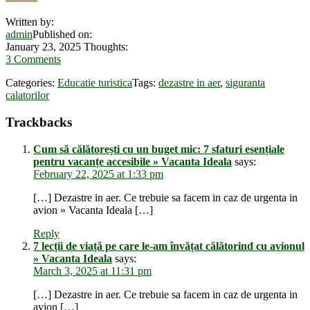
Written by:
admin
Published on:
January 23, 2025
Thoughts:
3 Comments
Categories:
Educatie turistica
Tags:
dezastre in aer
,
siguranta
calatorilor
Reader
Trackbacks
Interactions
Cum să călătorești cu un buget mic: 7 sfaturi esențiale
pentru vacanțe accesibile » Vacanta Ideala
says:
February 22, 2025 at 1:33 pm
[…] Dezastre in aer. Ce trebuie sa facem in caz de urgenta in
avion » Vacanta Ideala […]
Reply
7 lecții de viață pe care le-am învățat călătorind cu avionul
» Vacanta Ideala
says:
March 3, 2025 at 11:31 pm
[…] Dezastre in aer. Ce trebuie sa facem in caz de urgenta in
avion […]