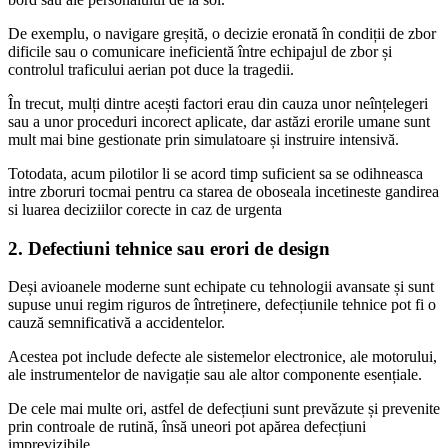
De exemplu, o navigare greșită, o decizie eronată în condiții de zbor
dificile sau o comunicare ineficientă între echipajul de zbor și
controlul traficului aerian pot duce la tragedii.
În trecut, mulți dintre acești factori erau din cauza unor neînțelegeri
sau a unor proceduri incorect aplicate, dar astăzi erorile umane sunt
mult mai bine gestionate prin simulatoare și instruire intensivă.
Totodata, acum pilotilor li se acord timp suficient sa se odihneasca
intre zboruri tocmai pentru ca starea de oboseala incetineste gandirea
si luarea deciziilor corecte in caz de urgenta
2. Defectiuni tehnice
sau erori de design
Deși avioanele moderne sunt echipate cu tehnologii avansate și sunt
supuse unui regim riguros de întreținere, defecțiunile tehnice pot fi o
cauză semnificativă a accidentelor.
Acestea pot include defecte ale sistemelor electronice, ale motorului,
ale instrumentelor de navigație sau ale altor componente esențiale.
De cele mai multe ori, astfel de defecțiuni sunt prevăzute și prevenite
prin controale de rutină, însă uneori pot apărea defecțiuni
imprevizibile.