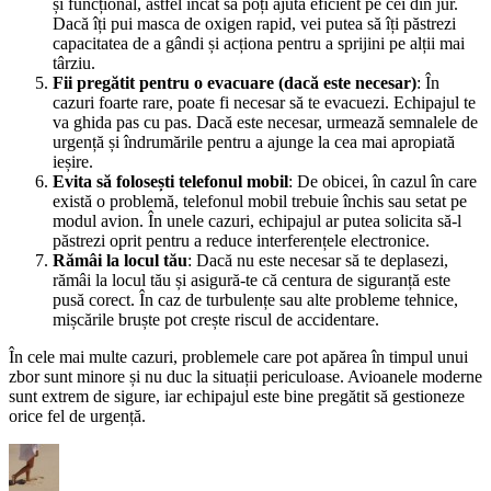
și funcțional, astfel încât să poți ajuta eficient pe cei din jur.
Dacă îți pui masca de oxigen rapid, vei putea să îți păstrezi
capacitatea de a gândi și acționa pentru a sprijini pe alții mai
târziu.
Fii pregătit pentru o evacuare (dacă este necesar)
: În
cazuri foarte rare, poate fi necesar să te evacuezi. Echipajul te
va ghida pas cu pas. Dacă este necesar, urmează semnalele de
urgență și îndrumările pentru a ajunge la cea mai apropiată
ieșire.
Evita să folosești telefonul mobil
: De obicei, în cazul în care
există o problemă, telefonul mobil trebuie închis sau setat pe
modul avion. În unele cazuri, echipajul ar putea solicita să-l
păstrezi oprit pentru a reduce interferențele electronice.
Rămâi la locul tău
: Dacă nu este necesar să te deplasezi,
rămâi la locul tău și asigură-te că centura de siguranță este
pusă corect. În caz de turbulențe sau alte probleme tehnice,
mișcările bruște pot crește riscul de accidentare.
În cele mai multe cazuri, problemele care pot apărea în timpul unui
zbor sunt minore și nu duc la situații periculoase. Avioanele moderne
sunt extrem de sigure, iar echipajul este bine pregătit să gestioneze
orice fel de urgență.