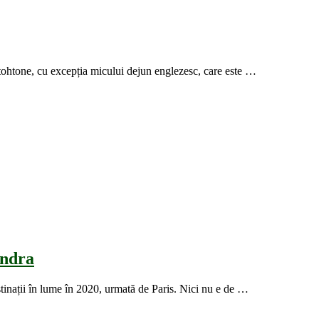
utohtone, cu excepția micului dejun englezesc, care este …
ondra
stinații în lume în 2020, urmată de Paris. Nici nu e de …