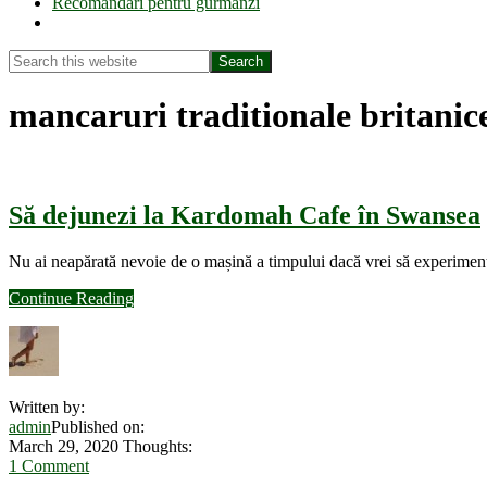
Recomandări pentru gurmanzi
Show
Search
Search
this
Hide
website
Search
mancaruri traditionale britanic
Să dejunezi la Kardomah Cafe în Swansea
Nu ai neapărată nevoie de o mașină a timpului dacă vrei să experimente
about
Continue Reading
Să
dejunezi
la
Kardomah
Cafe
Written by:
în
admin
Published on:
Swansea
March 29, 2020
Thoughts:
1 Comment