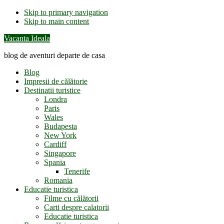
Skip to primary navigation
Skip to main content
Vacanta Ideala
blog de aventuri departe de casa
Blog
Impresii de călătorie
Destinatii turistice
Londra
Paris
Wales
Budapesta
New York
Cardiff
Singapore
Spania
Tenerife
Romania
Educatie turistica
Filme cu călătorii
Carti despre calatorii
Educatie turistica