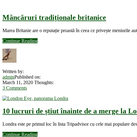
Mâncăruri tradiționale britanice
Marea Britanie are o reputație proastă în ceea ce privește meniurile a
about
Continue Reading
Mâncăruri
tradiționale
britanice
Written by:
admin
Published on:
March 11, 2020
Thoughts:
3 Comments
10 lucruri de știut înainte de a merge la L
Londra este pe primul loc în lista Tripadvisor cu cele mai populare de
about
Continue Reading